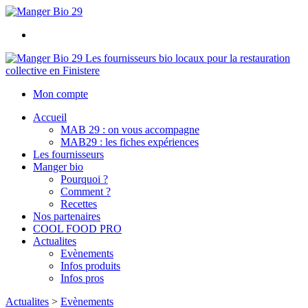
Les fournisseurs bio locaux pour la restauration
collective en Finistere
Mon compte
Accueil
MAB 29 : on vous accompagne
MAB29 : les fiches expériences
Les fournisseurs
Manger bio
Pourquoi ?
Comment ?
Recettes
Nos partenaires
COOL FOOD PRO
Actualites
Evènements
Infos produits
Infos pros
Actualites
>
Evènements