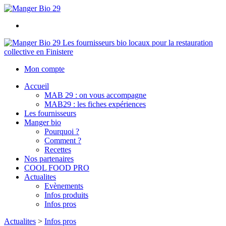
Les fournisseurs bio locaux pour la restauration
collective en Finistere
Mon compte
Accueil
MAB 29 : on vous accompagne
MAB29 : les fiches expériences
Les fournisseurs
Manger bio
Pourquoi ?
Comment ?
Recettes
Nos partenaires
COOL FOOD PRO
Actualites
Evènements
Infos produits
Infos pros
Actualites
>
Infos pros