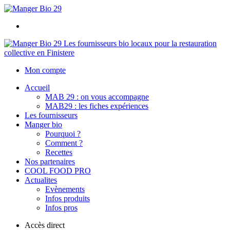
Les fournisseurs bio locaux pour la restauration
collective en Finistere
Mon compte
Accueil
MAB 29 : on vous accompagne
MAB29 : les fiches expériences
Les fournisseurs
Manger bio
Pourquoi ?
Comment ?
Recettes
Nos partenaires
COOL FOOD PRO
Actualites
Evènements
Infos produits
Infos pros
Accès direct