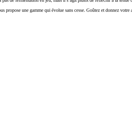
 pas de fermentation en jeu, mais il s’agit plutôt de réfléchir à la tenue 
ous propose une gamme qui évolue sans cesse. Goûtez et donnez votre a