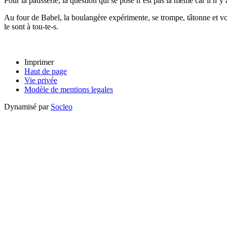
Pour la pâtisserie, la question qui se pose n’est pas la même car il n’y a
Au four de Babel, la boulangère expérimente, se trompe, tâtonne et v
le sont à tou-te-s.
Imprimer
Haut de page
Vie privée
Modèle de mentions legales
Dynamisé par
Socleo