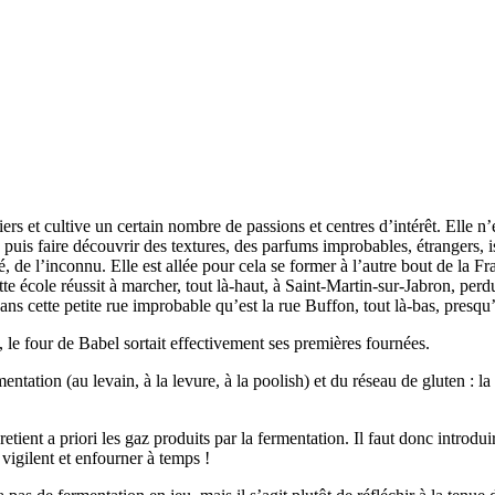
iers et cultive un certain nombre de passions et centres d’intérêt. Elle n’e
 puis faire découvrir des textures, des parfums improbables, étrangers, i
ité, de l’inconnu. Elle est allée pour cela se former à l’autre bout de la
si cette école réussit à marcher, tout là-haut, à Saint-Martin-sur-Jabro
dans cette petite rue improbable qu’est la rue Buffon, tout là-bas, presqu’
 le four de Babel sortait effectivement ses premières fournées.
ntation (au levain, à la levure, à la poolish) et du réseau de gluten : la 
retient a priori les gaz produits par la fermentation. Il faut donc introd
 vigilent et enfourner à temps !