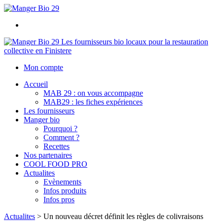
Les fournisseurs bio locaux pour la restauration
collective en Finistere
Mon compte
Accueil
MAB 29 : on vous accompagne
MAB29 : les fiches expériences
Les fournisseurs
Manger bio
Pourquoi ?
Comment ?
Recettes
Nos partenaires
COOL FOOD PRO
Actualites
Evènements
Infos produits
Infos pros
Actualites
>
Un nouveau décret définit les règles de colivraisons