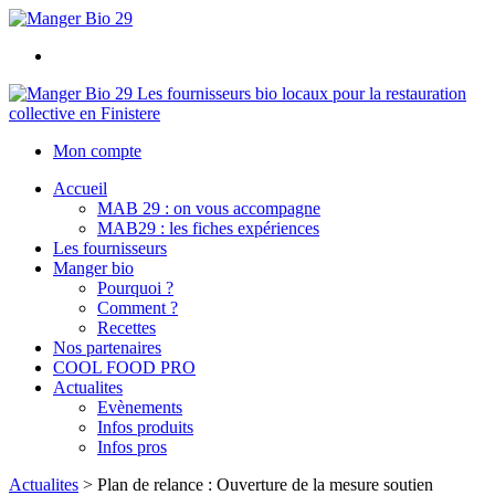
Les fournisseurs bio locaux pour la restauration
collective en Finistere
Mon compte
Accueil
MAB 29 : on vous accompagne
MAB29 : les fiches expériences
Les fournisseurs
Manger bio
Pourquoi ?
Comment ?
Recettes
Nos partenaires
COOL FOOD PRO
Actualites
Evènements
Infos produits
Infos pros
Actualites
>
Plan de relance : Ouverture de la mesure soutien