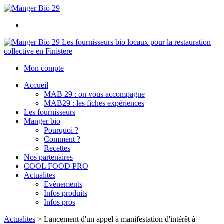
Les fournisseurs bio locaux pour la restauration
collective en Finistere
Mon compte
Accueil
MAB 29 : on vous accompagne
MAB29 : les fiches expériences
Les fournisseurs
Manger bio
Pourquoi ?
Comment ?
Recettes
Nos partenaires
COOL FOOD PRO
Actualites
Evènements
Infos produits
Infos pros
Actualites
>
Lancement d'un appel à manifestation d'intérêt à