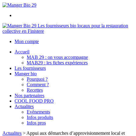
Les fournisseurs bio locaux pour la restauration
collective en Finistere
Mon compte
Accueil
MAB 29 : on vous accompagne
MAB29 : les fiches expériences
Les fournisseurs
Manger bio
Pourquoi ?
Comment ?
Recettes
Nos partenaires
COOL FOOD PRO
Actualites
Evènements
Infos produits
Infos pros
Actualites
>
Appui aux démarches d’approvisionnement local et